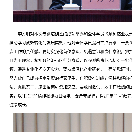
李方明对本次专题培训班的成功举办和全体学员的顺利结业表
推动学习成效转化为发展实效，他对全体学员提出三点要求：一要
资工作的责任感。要切实强化首位意识、机遇意识和责任意识，把招
目为王理念，紧扣各经济小区细分赛道，以强烈的事业心招引一批
领，锻造专业化招商硬实力。要持续深化产业研究，加强前瞻研判
努力使自己成为招商引资的行家里手，在积极推进纵向深耕和横向
法、真抓实干，跑出招商引资加速度。要敢闯敢试，敢于在激烈的区
实，以"钉钉子"精神狠抓项目落地；要严守纪律，构建"亲""清"政
健康成长。