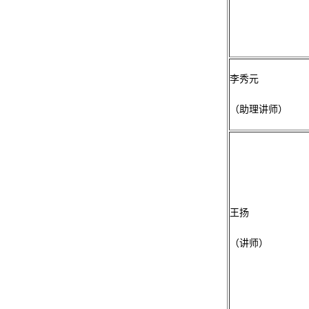
李秀元
（助理讲师）
王扬
（讲师）