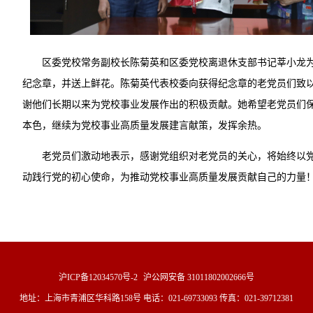
区委党校常务副校长陈菊英和区委党校离退休支部书记莘小龙
纪念章，并送上鲜花。陈菊英代表校委向获得纪念章的老党员们致
谢他们长期以来为党校事业发展作出的积极贡献。她希望老党员们
本色，继续为党校事业高质量发展建言献策，发挥余热。
老党员们激动地表示，感谢党组织对老党员的关心，将始终以
动践行党的初心使命，为推动党校事业高质量发展贡献自己的力量
沪ICP备12034570号-2
沪公网安备 31011802002666号
地址：上海市青浦区华科路158号 电话：021-69733093 传真：021-39712381